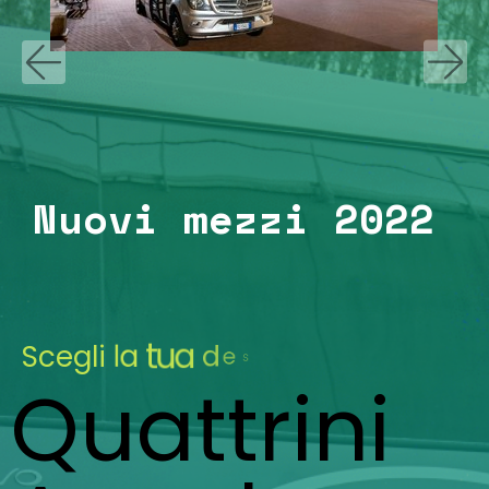
Nuovi mezzi 2022
Nuovi mezzi 2022
S
c
e
g
l
i
l
a
t
u
a
d
e
s
t
i
n
a
z
i
o
n
e
Quattrini