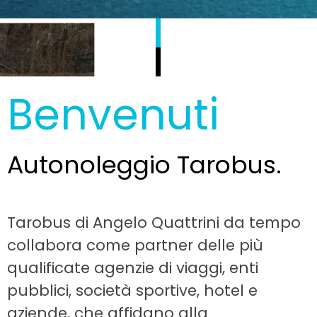
B
e
n
v
e
n
u
t
i
Autonoleggio Tarobus.
Tarobus di Angelo Quattrini da tempo
collabora come partner delle più
qualificate agenzie di viaggi, enti
pubblici, società sportive, hotel e
aziende, che affidano alla